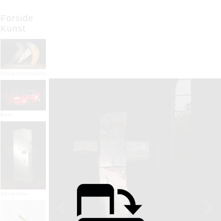
Forside
Kunst
Skulptursymposium
Biler
Skulpturer