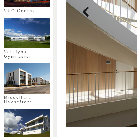
VUC Odense
Vestfyns
Gymnasium
Middelfart
Havnefront